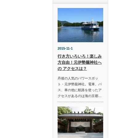
2015-11-1
行き方いろいろ！楽しみ
方自由！元伊勢籠神社へ
の アクセスは？
丹後の人気のパワースポッ
ト・元伊勢籠神社。電車、バ
ス、車の他に航路を使ったア
クセスがあるのは海の京都…