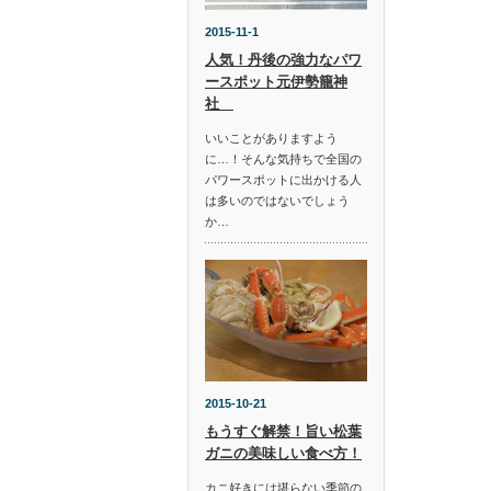
2015-11-1
人気！丹後の強力なパワ
ースポット元伊勢籠神
社
いいことがありますよう
に…！そんな気持ちで全国の
パワースポットに出かける人
は多いのではないでしょう
か…
2015-10-21
もうすぐ解禁！旨い松葉
ガニの美味しい食べ方！
カニ好きには堪らない季節の