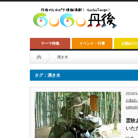
テーマ特集
イベント・行事
お勧めス
湧き水
タグ：湧き水
2016/1
お勧め
sakosh
霊験
いた