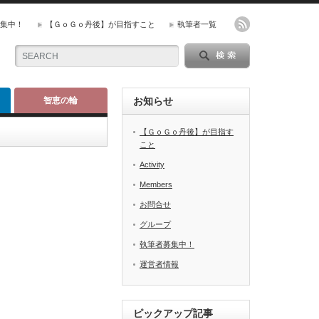
集中！
【ＧｏＧｏ丹後】が目指すこと
執筆者一覧
智恵の輪
お知らせ
【ＧｏＧｏ丹後】が目指す
こと
Activity
Members
お問合せ
グループ
執筆者募集中！
運営者情報
ピックアップ記事