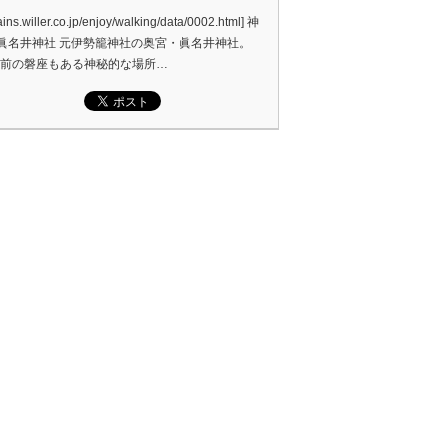
trains.willer.co.jp/enjoy/walking/data/0002.html] 神
眞名井神社 元伊勢籠神社の奥宮・眞名井神社。
0年前の磐座もある神秘的な場所…