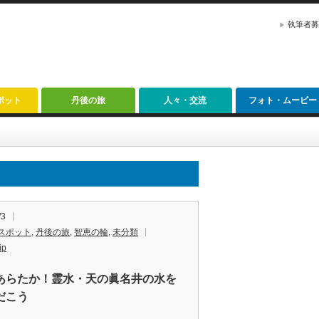
執筆者募
ポット
丹後の旅
人々・交流
フォト・ムービー
/3
スポット
,
丹後の旅
,
智恵の輪
,
未分類
ip
あらたか！霊水・天の眞名井の水を
だこう