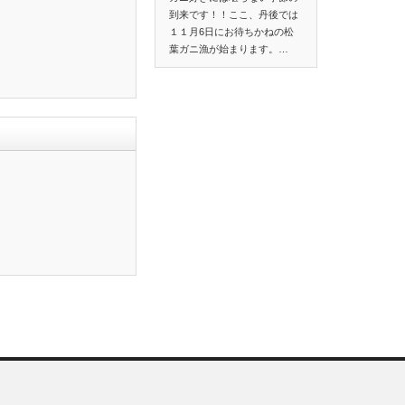
到来です！！ここ、丹後では
１１月6日にお待ちかねの松
葉ガニ漁が始まります。…