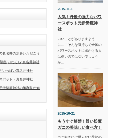
2015-11-1
人気！丹後の強力なパワ
ースポット元伊勢籠神
社
いいことがありますよう
に…！そんな気持ちで全国の
パワースポットに出かける人
の眞名井の水をいただこう
は多いのではないでしょう
・磐座(いわくら)真名井神社
か…
がいっぱい真名井神社
スポット・真名井神社
元伊勢籠神社の御利益が知
2015-10-21
もうすぐ解禁！旨い松葉
ガニの美味しい食べ方！
カニ好きには堪らない季節の