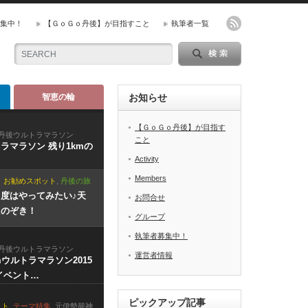
集中！
【ＧｏＧｏ丹後】が目指すこと
執筆者一覧
智恵の輪
お知らせ
【ＧｏＧｏ丹後】が目指す
丹後ウルトラマラソン
こと
ラマラソン 残り1kmの
Activity
Members
お勧めスポット
,
丹後の旅
度はやってみたい♪天
お問合せ
たのぞき！
グループ
執筆者募集中！
丹後ウルトラマラソン
運営者情報
mウルトラマラソン2015
イベント…
ピックアップ記事
ット
,
テーマ特集
,
元伊勢籠神