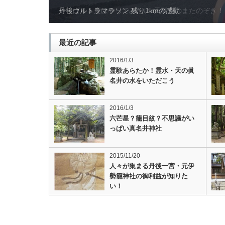
やっぱり１度はやってみたい♪天橋立のまたのぞき！
最近の記事
2016/1/3
霊験あらたか！霊水・天の眞
名井の水をいただこう
2016/1/3
六芒星？籠目紋？不思議がい
っぱい真名井神社
2015/11/20
人々が集まる丹後一宮・元伊
勢籠神社の御利益が知りた
い！