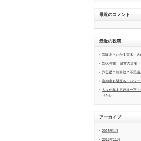
最近のコメント
最近の投稿
霊験あらたか！霊水・天
2500年前！最古の斎場
六芒星？籠目紋？不思議
御神水も磐座も！パワー
人々が集まる丹後一宮・
りたい！
アーカイブ
2016年1月
2015年11月