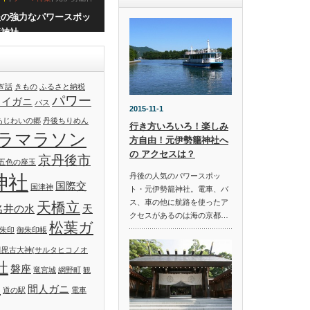
後の強力なパワースポッ
籠神社
ぎ話
きもの
ふるさと納税
パワー
ワイガニ
バス
2015-11-1
あじわいの郷
丹後ちりめん
行き方いろいろ！楽しみ
ラマラソン
方自由！元伊勢籠神社へ
の アクセスは？
京丹後市
五色の座玉
神社
丹後の人気のパワースポッ
国際交
国津神
ト・元伊勢籠神社。電車、バ
ス、車の他に航路を使ったア
天橋立
名井の水
天
クセスがあるのは海の京都…
松葉ガ
朱印
御朱印帳
田毘古大神(サルタヒコノオ
社
磐座
竜宮城
網野町
観
神
間人ガニ
道の駅
電車