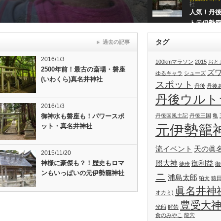
社
人気！丹
ト元伊勢
タグ
過去の記事
2016/1/3
100kmマラソン
2015
おと
2500年前！最古の斎場・磐座
ズ
ゆるキャラ
シューズ
(いわくら)真名井神社
スポット
丹後
丹後
丹後ウルト
2016/1/3
御神水も磐座も！パワースポ
丹後国風土記
丹後王国
亀
元伊勢籠
ット・真名井神社
流イベント
天の眞
2015/11/20
照大神
御利益
神様に豪傑も？！歴史もロマ
徒歩
御
ンもいっぱいの元伊勢籠神社
ニ
浦島太郎
狛犬
猿
眞名井神
オカミ)
豊受大
光船
解禁
食のみやこ
龍穴