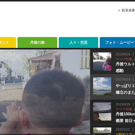
執筆者募
ポット
丹後の旅
人々・交流
フォト・ムービー
2015/8/29
テーマ特集
,
丹後ウルト
感動
2015/9/14
やっぱり１
橋立のま
2015/8/29
テーマ特集
,
丹後100k
概要 前日
2015/11/1
お勧めスポ