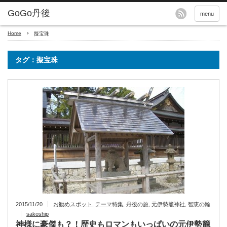
menu
Home
擬宝珠
タグ：擬宝珠
2015/11/20
お勧めスポット
,
テーマ特集
,
丹後の旅
,
元伊勢籠神社
,
智恵の輪
sakoship
神様に豪傑も？！歴史もロマンもいっぱいの元伊勢籠