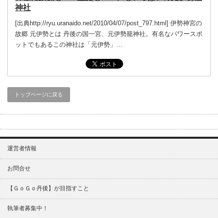
神社
[出典http://ryu.uranaido.net/2010/04/07/post_797.html] 伊勢神宮の
故郷 元伊勢とは 丹後の国一宮、元伊勢籠神社。有名なパワースポ
ットでもあるこの神社は「元伊勢」…
トップページに戻る
運営者情報
お問合せ
【ＧｏＧｏ丹後】が目指すこと
執筆者募集中！